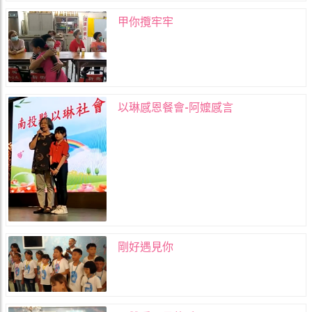
甲你攬牢牢
以琳感恩餐會-阿嬤感言
剛好遇見你