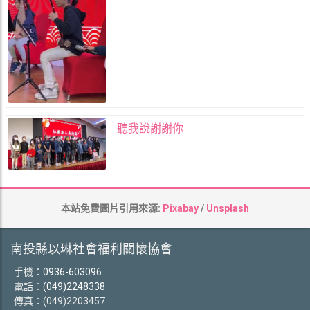
聽我說謝謝你
本站免費圖片引用來源:
Pixabay
/
Unsplash
南投縣以琳社會福利關懷協會
手機：
0936-603096
電話：
(049)2248338
傳真：(049)2203457