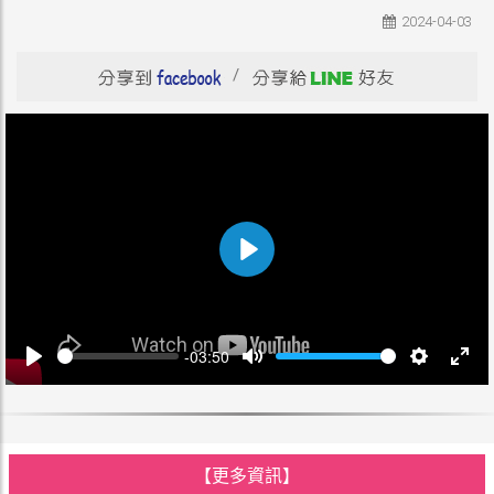
2024-04-03
/
Play
Seek
Volume
-03:50
Play
Mute
Settings
Ente
full
【更多資訊】