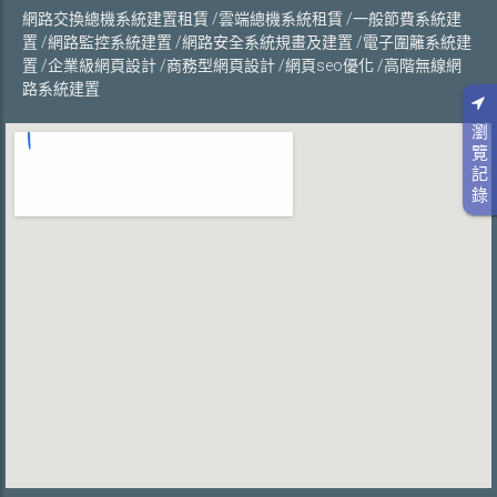
網路交換總機系統建置租賃 /雲端總機系統租賃 /一般節費系統建
置 /網路監控系統建置 /網路安全系統規畫及建置 /電子圍籬系統建
置 /企業級網頁設計 /商務型網頁設計 /網頁seo優化 /高階無線網
路系統建置
瀏
覽
記
錄