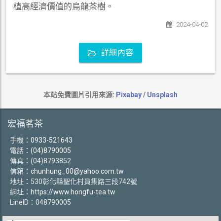
植高經濟價值的烏龍茶樹。
2024-04-02
詳細內容
本站免費圖片引用來源:
Pixabay
/
Unsplash
宏福茗茶
手機：
0933-521643
電話：
(04)8790005
傳真：(04)8793852
信箱：
chunhung_00@yahoo.com.tw
地址：530彰化縣聖化村員集路三段742號
網址：
https://www.hongfu-tea.tw
LineID：048790005