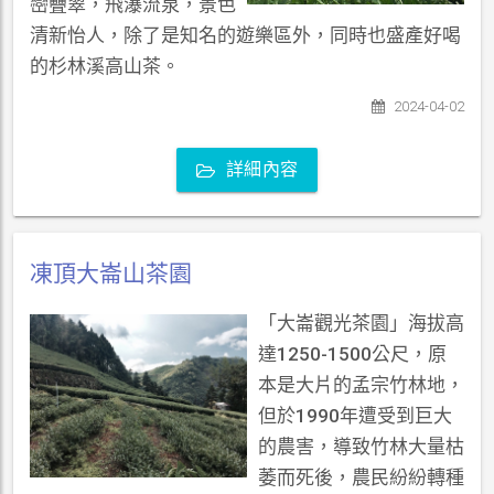
巒疊翠，飛瀑流泉，景色
清新怡人，除了是知名的遊樂區外，同時也盛產好喝
的杉林溪高山茶。
2024-04-02
詳細內容
凍頂大崙山茶園
「大崙觀光茶園」海拔高
達1250-1500公尺，原
本是大片的孟宗竹林地，
但於1990年遭受到巨大
的農害，導致竹林大量枯
萎而死後，農民紛紛轉種