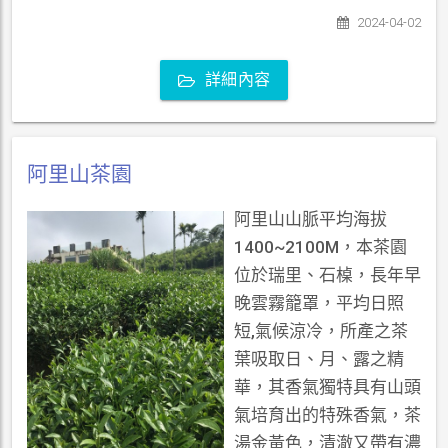
2024-04-02
詳細內容
阿里山茶園
阿里山山脈平均海拔
1400~2100M，本茶園
位於瑞里、石槕，長年早
晚雲霧籠罩，平均日照
短,氣候涼冷，所產之茶
葉吸取日、月、露之精
華，其香氣獨特具有山頭
氣培育出的特殊香氣，茶
湯金黃色，清澈又帶有濃