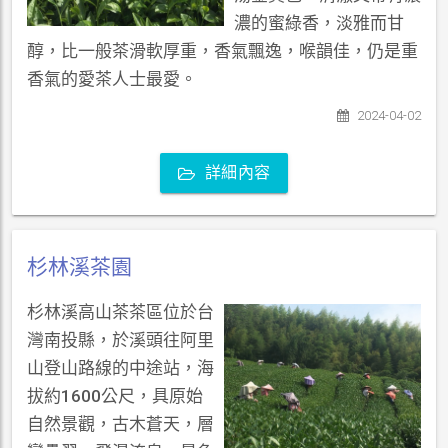
濃的蜜綠香，淡雅而甘
醇，比一般茶滑軟厚重，香氣飄逸，喉韻佳，仍是重
香氣的愛茶人士最愛。
2024-04-02
詳細內容
杉林溪茶園
杉林溪高山茶茶區位於台
灣南投縣，於溪頭往阿里
山登山路線的中途站，海
拔約1600公尺，具原始
自然景觀，古木蒼天，層