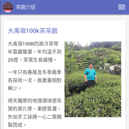
茶園介紹
大禹嶺100k茶茶園
大禹嶺100K的高冷茶常
年雲霧壟罩，年均溫不到
20度，茶葉生長緩慢。
一年只有春尾及冬季兩季
各採收一次，故產量相對
稀少。
得天獨厚的地理環境使茶
葉的葉片厚、果膠質濃，
外加手工採摘一心二葉精
製而成。